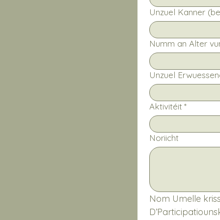
Unzuel Kanner (bei
Unzuel Erwuessen
Aktivitéit
*
Noriicht
Nom Umelle kriss
D’Participatioun