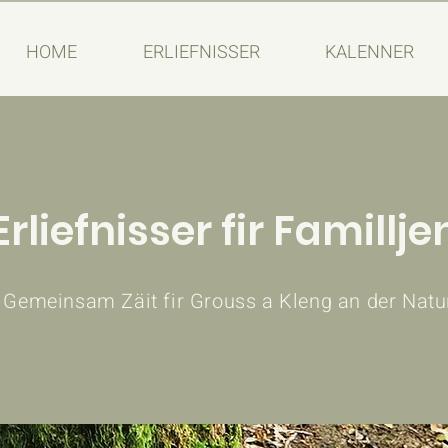
HOME
ERLIEFNISSER
KALENNER
Erliefnisser fir Famillje
Gemeinsam Zäit fir Grouss a Kleng an der Natu