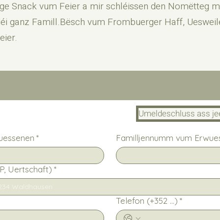
enge Snack vum Feier a mir schléissen den Nomëtteg m
 déi ganz Famill.Bësch vum Frombuerger Haff, Ueswei
eier.
Umeldeschluss ass jee
uessenen
*
Familljennumm vum Erwue
P, Uertschaft)
*
Telefon (+352 ...)
*