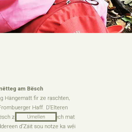
lmëtteg am Bësch
ng Hängematt fir ze raschten,
 Frombuerger Haff. D‘Elteren
Bësch ze genéissen an sech mat
Umellen
ddereen d’Zäit sou notze ka wéi