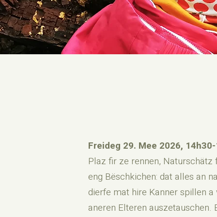
Freideg 29. Mee 2026, 14h30-
Plaz fir ze rennen, Naturschätz 
eng Bëschkichen: dat alles an n
dierfe mat hire Kanner spillen 
aneren Elteren auszetauschen. E