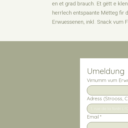
en et grad brauch. Et gëtt e kl
herrlech entspaante Mëtteg fir
Erwuessenen, inkl. Snack vum F
Umeldung
Virnumm vum Erw
Adress (Strooss, C
Email
*