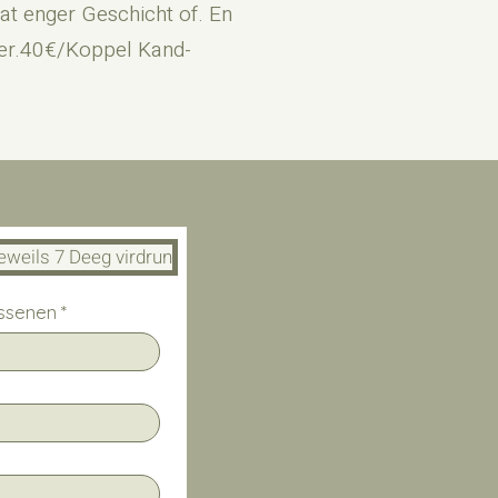
at enger Geschicht of. En
ler.40€/Koppel Kand-
weils 7 Deeg virdrun
ssenen
*