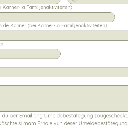
 Kanner- a Familljenaktivitéiten)
Numm an Alter vun de Kanner (bei Kanner- a Familljenaktivitéiten)
er
 du per Email eng Umeldebestätegung zougeschéckt. 
skäschte si mam Erhale vun dëser Umeldebestätegung 