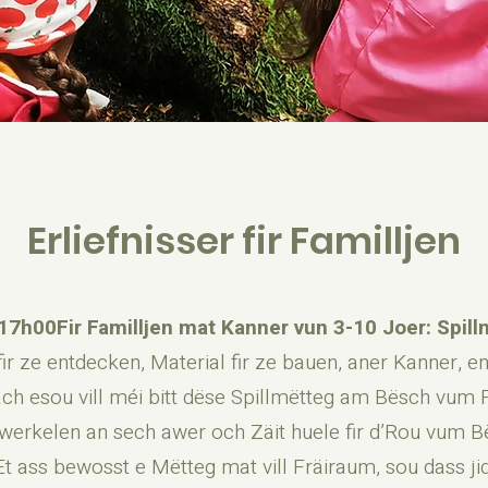
Erliefnisser fir Familljen
17h00Fir Familljen mat Kanner vun 3-10 Joer: Spil
fir ze entdecken, Material fir ze bauen, aner Kanner, e
ach esou vill méi bitt dëse Spillmëtteg am Bësch vum
a werkelen an sech awer och Zäit huele fir d’Rou vum 
t ass bewosst e Mëtteg mat vill Fräiraum, sou dass ji