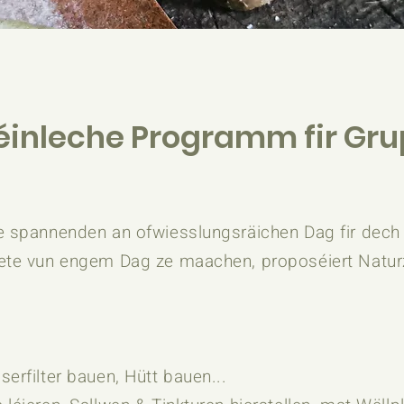
éinleche Programm fir Gr
e spannenden an ofwiesslungsräichen Dag fir dech 
eete vun engem Dag ze maachen, proposéiert Naturz
erfilter bauen, Hütt bauen...