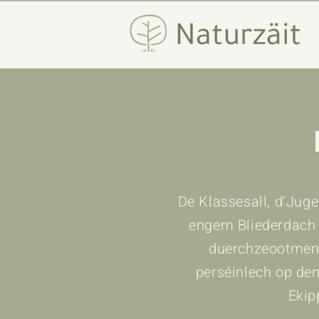
De Klassesall, d’Jug
engem Bliederdach 
duerchzeootmen 
perséinlech op den
Ekip