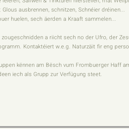
léieren, Sallwen & Tinkturen hierstellen, mat Wëllp
Glous ausbrennen, schnitzen, Schnéier dréinen...
er huelen, sech äerden a Kraaft sammelen...
 zougeschnidden a riicht sech no der Ufro, der Z
ramm. Kontaktéiert w.e.g. Naturzäit fir eng persona
 Gruppen kënnen am Bësch vum Frombuerger Haff am
een iech als Grupp zur Verfügung steet.