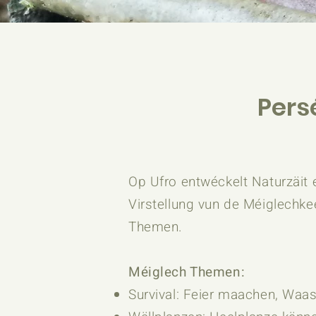
Pers
Op Ufro entwéckelt Naturzäit 
Virstellung vun de Méiglechk
Themen.
Méiglech Themen:
Survival: Feier maachen, Waass