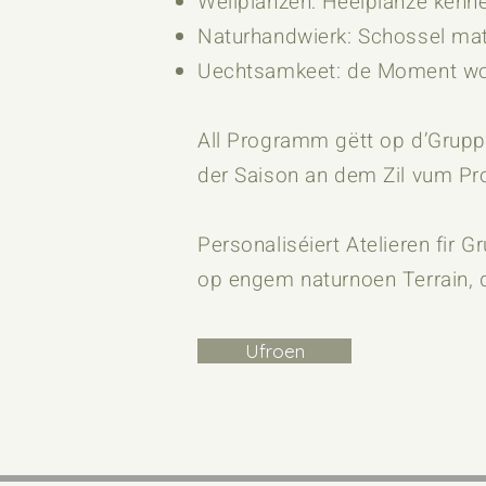
Wëllplanzen: Heelplanze kënne 
Naturhandwierk: Schossel mat 
Uechtsamkeet: de Moment wou
All Programm gëtt op d’Grupp
der Saison an dem Zil vum Prog
Personaliséiert Atelieren fir
op engem naturnoen Terrain, d
Ufroen