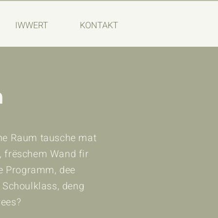
IWWERT
KONTAKT
n
uene Raum tausche mat
, frëschem Wand fir
 e Programm, dee
g Schoulklass, deng
rees?