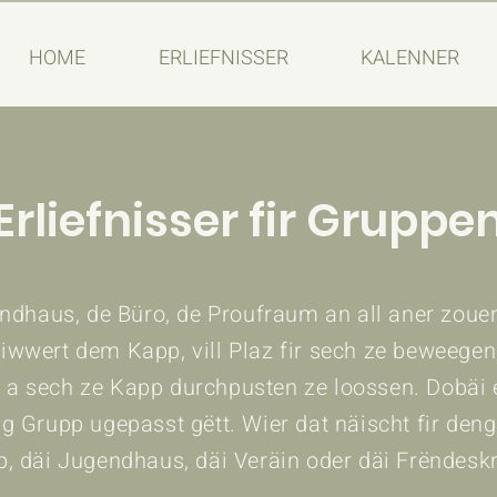
HOME
ERLIEFNISSER
KALENNER
Erliefnisser fir Gruppe
endhaus, de Büro, de Proufraum an all aner zo
iwwert dem Kapp, vill Plaz fir sech ze beweegen
a sech ze Kapp durchpusten ze loossen. Dobäi
g Grupp ugepasst gëtt. Wier dat näischt fir den
p, däi Jugendhaus, däi Veräin oder däi Frëndesk