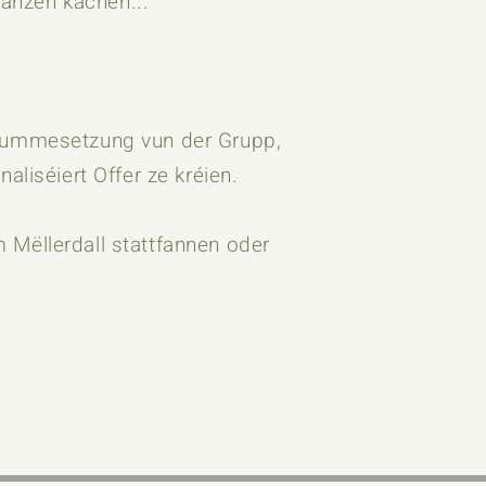
lanzen kachen...
esummesetzung vun der Grupp,
liséiert Offer ze kréien.
 Mëllerdall stattfannen oder