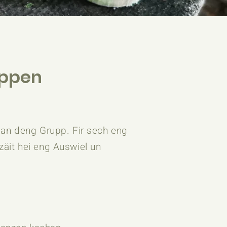
uppen
an deng Grupp. ​Fir sech eng
äit hei eng Auswiel un