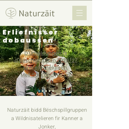
Erliefnisser
dobaussen
D'Umeldungen fir
d'Bëschgruppen 2026/27
sinn elo méiglech.
Mell däi Kand hei un!
​Naturzäit bidd Bëschspillgruppen
a Wildnisatelieren fir Kanner a
Jonker,