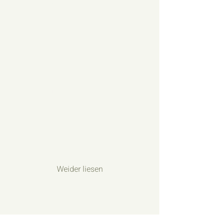
ronderem e Feier, ënnert
dem Schutz vum
Bliederdach. Mir eegnen eis
handwierklecht Fähegkeeten
un, sammelen d'Schätz vun
der Natur, spieren eise
Kierper, schärfen eis
Sënner, liesen d’Natur,
lauschteren eise
Matmënschen no, kachen
um Feier an nach villes méi.
Weider liesen