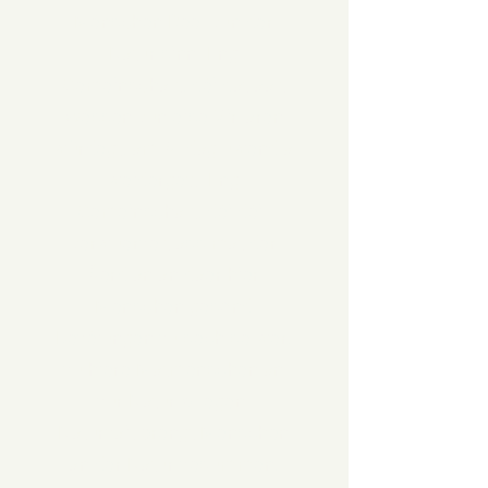
Mënschen Deel vun der
Natur sinn. Eng
Gemeinschaft, déi dat aalt
Wëssen vun eise Virfaren
würdegt, am Alldag uwend a
weidergett. Eng
Gemeinschaft, déi déif
verwuerzelt ass mat der
Äerd an an däer hier
Menschen gesond
Bezéiungen zu sech selwer,
zu hiere Matmënschen an
zur Natur pflegen.
Naturzäit bréngt Menschen
an der Natur zesummen,