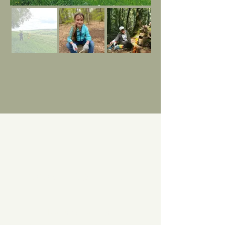
Iwwert Naturzäit
Naturzäit ass en