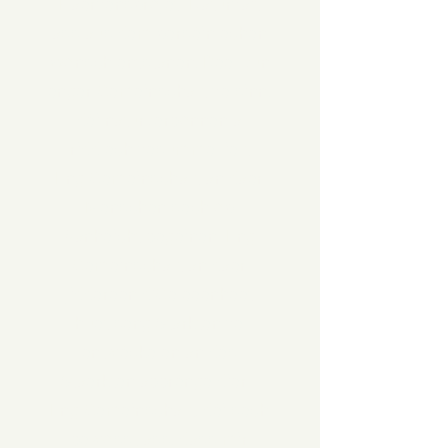
Häerzensprojet. Naturzäit
ass aus dem perséinlechen
Wonsch entstanen, Deel vun
enger Gemeinschaft ze sinn,
déi naturverbonnen a
friddlech zesumme lieft.
Eng Gemeinschaft an däer
Menschen sech op
Aanhéicht begéinen. Eng
Gemeinschaft an däer
jiddereen d’Geleeënheet
huet seng Stärkten ze
entwéckelen an dës
Stäerkten abbrénge dierf.
Eng Gemeinschaft, déi sech
bewosst ass, dass mir